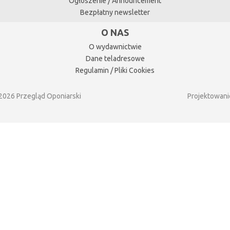
Ogłoszenie / Announcement
Bezpłatny newsletter
O NAS
O wydawnictwie
Dane teladresowe
Regulamin / Pliki Cookies
2026 Przegląd Oponiarski
Projektowani