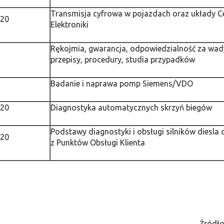
Transmisja cyfrowa w pojazdach oraz układy Ce
020
Elektroniki
Rękojmia, gwarancja, odpowiedzialność za wad
przepisy, procedury, studia przypadków
Badanie i naprawa pomp Siemens/VDO
020
Diagnostyka automatycznych skrzyń biegów
Podstawy diagnostyki i obsługi silników diesla 
020
z Punktów Obsługi Klienta
Źródło