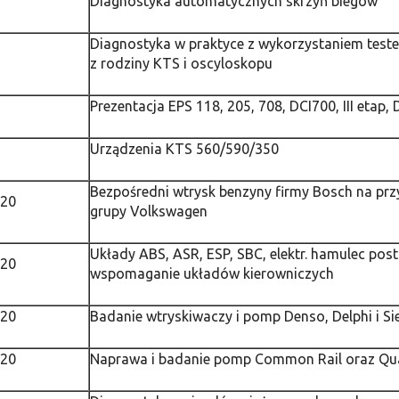
Diagnostyka automatycznych skrzyń biegów
Diagnostyka w praktyce z wykorzystaniem teste
z rodziny KTS i oscyloskopu
Prezentacja EPS 118, 205, 708, DCI700, III etap,
Urządzenia KTS 560/590/350
Bezpośredni wtrysk benzyny firmy Bosch na prz
020
grupy Volkswagen
Układy ABS, ASR, ESP, SBC, elektr. hamulec pos
020
wspomaganie układów kierowniczych
020
Badanie wtryskiwaczy i pomp Denso, Delphi i S
020
Naprawa i badanie pomp Common Rail oraz Qua