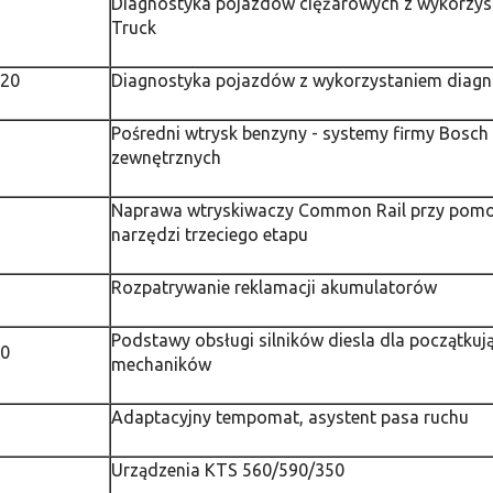
Diagnostyka pojazdów ciężarowych z wykorzy
Truck
020
Diagnostyka pojazdów z wykorzystaniem diag
Pośredni wtrysk benzyny - systemy firmy Bosch 
zewnętrznych
Naprawa wtryskiwaczy Common Rail przy pom
narzędzi trzeciego etapu
Rozpatrywanie reklamacji akumulatorów
Podstawy obsługi silników diesla dla początkuj
20
mechaników
Adaptacyjny tempomat, asystent pasa ruchu
Urządzenia KTS 560/590/350