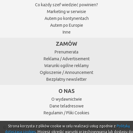
Co każdy szef wiedzieć powinien?
Marketing w serwisie
Autem po kontynentach
Autem po Europie
Inne
ZAMÓW
Prenumerata
Reklama / Advertisement
Warunki ogólne reklamy
Ogłoszenie / Announcement
Bezpłatny newsletter
O NAS
O wydawnictwie
Dane teladresowe
Regulamin / Pliki Cookies
Strona korzysta z plików cookie w celu realizacji usług zgodnie z
Polityką
© Copyright 2026 Przegląd
Projektowanie stron Toruń
dotyczącą cookies
. Możesz określić warunki przechowywania lub dostępu do