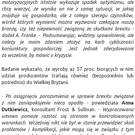
motoryzacyjnych istotnie wykazuje spadek optymizmu, ale
chcę wierzyć, że wynika on nie z samej sytuacji, w jakiej
znajduje się gospodarka, ale z całego szeregu czynników,
wśród których wymienić można wyzwania czekające naszą
branżę, czy też niepewność związaną ze skutkami brexitu -
dodał A. Franke. - Podsumowując, widzimy spowolnienie, ale
należy je moim zdaniem złożyć na karb cykliczności
koniunktury gospodarczej. Jest jednak zdecydowanie
za wcześnie, by mówić o kryzysie.
Badanie wykazało, że wyroby aż 57 proc. biorących w nim
udział producentów trafiają również (bezpośrednio lub
pośrednio) do Wielkiej Brytanii.
- Po osiągnięciu porozumienia w sprawie brexitu związane
z nim zaniepokojenie nieco opadło -
powiedziała
Anna
Dutkiewicz
, konsultant Frost & Sullivan
. - Wypracowana
umowa pomoże rozstać się stronom w kontrolowanych
warunkach. Wcześniej nikt nie był w stanie przewidzieć skali
problemów i komplikacji, jakie mogą się w związku z tym