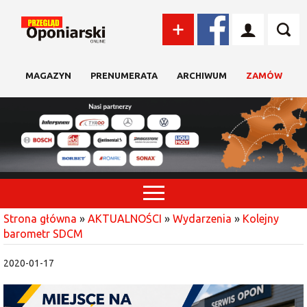
MAGAZYN
PRENUMERATA
ARCHIWUM
ZAMÓW
Strona główna
»
AKTUALNOŚCI
»
Wydarzenia
»
Kolejny
barometr SDCM
2020-01-17