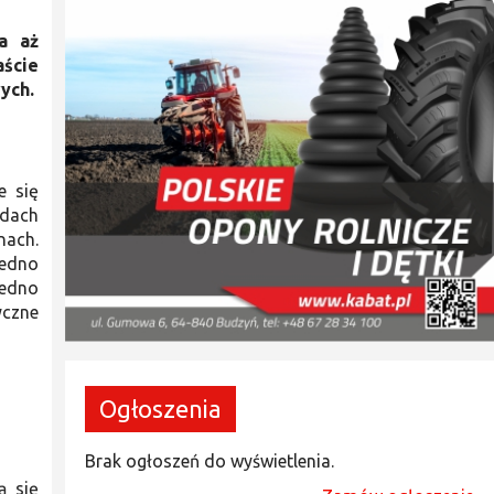
a aż
aście
ych.
e się
zdach
nach.
jedno
jedno
yczne
Ogłoszenia
Brak ogłoszeń do wyświetlenia.
ą się