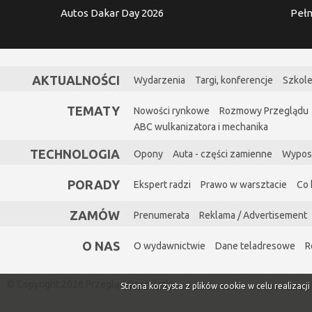
Autos Dakar Day 2026
Pełn
AKTUALNOŚCI
Wydarzenia
Targi, konferencje
Szkole
TEMATY
Nowości rynkowe
Rozmowy Przeglądu
ABC wulkanizatora i mechanika
TECHNOLOGIA
Opony
Auta - części zamienne
Wypos
PORADY
Ekspert radzi
Prawo w warsztacie
Co 
ZAMÓW
Prenumerata
Reklama / Advertisement
O NAS
O wydawnictwie
Dane teladresowe
R
© Copyright 2026 Przegląd Oponiarski
Strona korzysta z plików cookie w celu realizacj