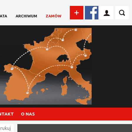
ATA
ARCHIWUM
ZAMÓW
NTAKT
O NAS
rukuj