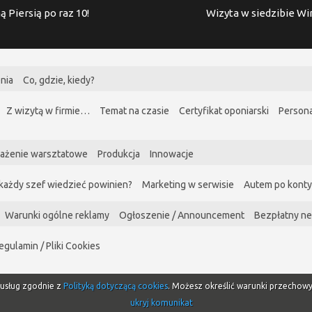
ą Piersią po raz 10!
Wizyta w siedzibie W
nia
Co, gdzie, kiedy?
Z wizytą w firmie…
Temat na czasie
Certyfikat oponiarski
Persona
ażenie warsztatowe
Produkcja
Innowacje
każdy szef wiedzieć powinien?
Marketing w serwisie
Autem po kont
Warunki ogólne reklamy
Ogłoszenie / Announcement
Bezpłatny ne
egulamin / Pliki Cookies
i usług zgodnie z
Polityką dotyczącą cookies
. Możesz określić warunki przechow
ukryj komunikat