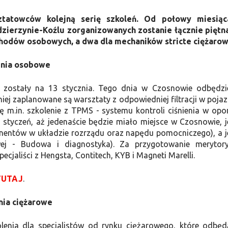
ztatowców kolejną serię szkoleń. Od połowy miesiąc
dzierzynie-Koźlu zorganizowanych zostanie łącznie piętn
chodów osobowych, a dwa dla mechaników stricte ciężarow
enia osobowe
e zostały na 13 stycznia. Tego dnia w Czosnowie odbędzi
iej zaplanowane są warsztaty z odpowiedniej filtracji w poja
 m.in. szkolenie z TPMS - systemu kontroli ciśnienia w opo
styczeń, aż jedenaście będzie miało miejsce w Czosnowie, 
nentów w układzie rozrządu oraz napędu pomocniczego), a 
wej - Budowa i diagnostyka). Za przygotowanie merytor
ecjaliści z Hengsta, Contitech, KYB i Magneti Marelli.
TUTAJ
.
nia ciężarowe
nia dla specjalistów od rynku ciężarowego, które odbęd