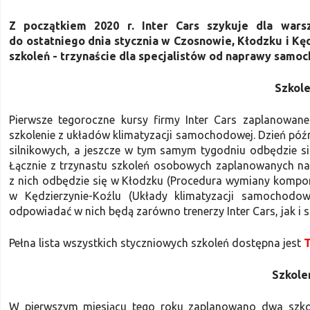
Z początkiem 2020 r. Inter Cars szykuje dla wars
do ostatniego dnia stycznia w Czosnowie, Kłodzku i Kę
szkoleń - trzynaście dla specjalistów od naprawy samo
Szkol
Pierwsze tegoroczne kursy firmy Inter Cars zaplanowan
szkolenie z układów klimatyzacji samochodowej. Dzień późn
silnikowych, a jeszcze w tym samym tygodniu odbędzie się
Łącznie z trzynastu szkoleń osobowych zaplanowanych na 
z nich odbędzie się w Kłodzku (Procedura wymiany kompo
w Kędzierzynie-Koźlu (Układy klimatyzacji samochodo
odpowiadać w nich będą zarówno trenerzy Inter Cars, jak i sp
Pełna lista wszystkich styczniowych szkoleń dostępna jest
Szkole
W pierwszym miesiącu tego roku zaplanowano dwa szkole