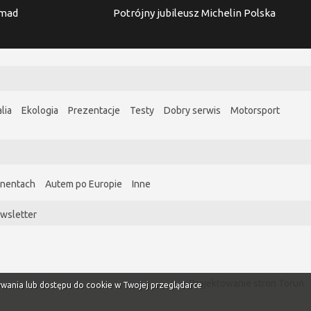
imad
Potrójny jubileusz Michelin Polska
lia
Ekologia
Prezentacje
Testy
Dobry serwis
Motorsport
ynentach
Autem po Europie
Inne
wsletter
Projektowanie stron Toruń
ywania lub dostępu do cookie w Twojej przeglądarce