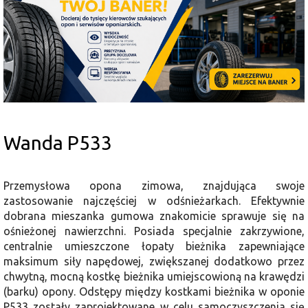
Wanda P533
Przemysłowa opona zimowa, znajdująca swoje
zastosowanie najczęściej w odśnieżarkach. Efektywnie
dobrana mieszanka gumowa znakomicie sprawuje się na
ośnieżonej nawierzchni. Posiada specjalnie zakrzywione,
centralnie umieszczone łopaty bieżnika zapewniające
maksimum siły napędowej, zwiększanej dodatkowo przez
chwytną, mocną kostkę bieżnika umiejscowioną na krawędzi
(barku) opony. Odstępy między kostkami bieżnika w oponie
P533 zostały zaprojektowane w celu samoczyszczenia się