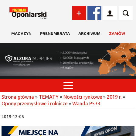
MAGAZYN
PRENUMERATA
ARCHIWUM
ZAMÓW
Strona główna
»
TEMATY
»
Nowości rynkowe
»
2019 r.
»
Opony przemysłowe i rolnicze
»
Wanda P533
2019-12-05