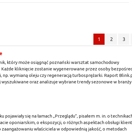
1
2
3
e
ynik, który może osiągnąć poznański warsztat samochodowy
ie. Każde kliknięcie zostanie wygenerowane przez osoby bezpośre
p. wymianą oleju czy regeneracją turbosprężarki. Raport Blink.p
ściej wyszukiwane oraz analizuje wybrane trendy sezonowe w branży
ku pojawiały się na łamach „Przeglądu”, pisałem m. in. o technikac
cie oponiarskim, o ekspozycji, o różnych aspektach obsługi klient
 o zaangażowaniu właściciela w odpowiednią jakość, o metodach