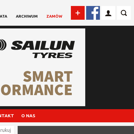
ATA
ARCHIWUM
ZAMÓW
NTAKT
O NAS
rukuj