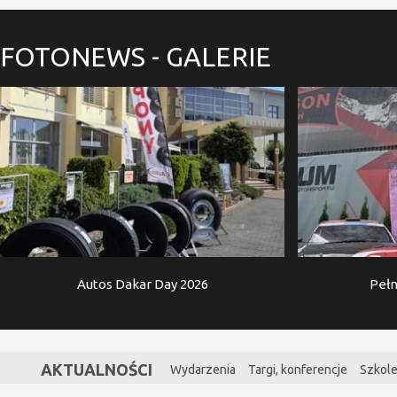
FOTONEWS
- GALERIE
Autos Dakar Day 2026
Pełn
AKTUALNOŚCI
Wydarzenia
Targi, konferencje
Szkole