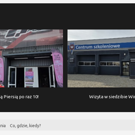
ą Piersią po raz 10!
Wizyta w siedzibie W
nia
Co, gdzie, kiedy?