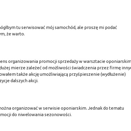
 mógłbym tu serwisować mój samochód, ale proszę mi podać
m, że warto.
ens organizowania promocji sprzedaży w warsztacie oponiarski
dużej mierze zależeć od możliwości świadczenia przez firmę inny
nowałem także akcję umożliwiającą przyśpieszenie (wydłużenie)
cje dalszych akcji.
e można organizować w serwisie oponiarskim. Jednak do tematu
omocji do niwelowania sezonowości.