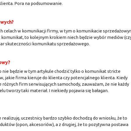
i klienta. Pora na podsumowanie.
owych?
h celach w komunikacji firmy, w tym o komunikacie sprzedażowy
ć komunikat, to kolejnym krokiem niech będzie wybór mediów (czy
iar skuteczności komunikatu sprzedażowego.
mowy?
o nie będzie w tym artykule chodzić tylko o komunikat stricte
 jakie firma kieruje do klienta czy potencjalnego klienta. Kiedy
 różnych firm serwisujących samochody, zauważam, że nie każdy
elu tworzy taki materiał. I niekiedy pojawia się bałagan.
m
ie realizuję, uczestnicy bardzo szybko dochodzą do wniosku, że to
roduktów (opon, akcesoriów), a z drugiej, że to pozytywna postawa