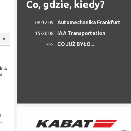
Co, gdzie, kiedy?
Automechanika Frankfurt
08-12.09
IAA Transportation
15-20.08
»
CO JUŻ BYŁO...
>>>
dnio
l
h
a,