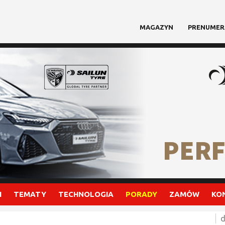
MAGAZYN
PRENUMER
I
TEMATY
TECHNOLOGIA
PORADY
ZAMÓW
KO
d