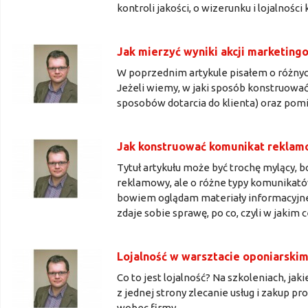
kontroli jakości, o wizerunku i lojalnośc
Jak mierzyć wyniki akcji marketing
W poprzednim artykule pisałem o różnyc
Jeżeli wiemy, w jaki sposób konstruowa
sposobów dotarcia do klienta) oraz pom
Jak konstruować komunikat rekla
Tytuł artykułu może być trochę mylący, b
reklamowy, ale o różne typy komunikatów,
bowiem oglądam materiały informacyjne
zdaje sobie sprawę, po co, czyli w jakim c
Lojalność w warsztacie oponiarski
Co to jest lojalność? Na szkoleniach, jak
z jednej strony zlecanie usług i zakup p
wobec firmy.