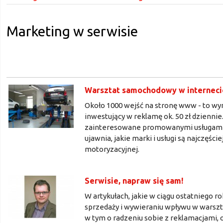
Marketing w serwisie
Warsztat samochodowy w interneci
Około 1000 wejść na stronę www - to w
inwestujący w reklamę ok. 50 zł dzienn
zainteresowane promowanymi usługami, n
ujawnia, jakie marki i usługi są najczę
motoryzacyjnej.
Serwisie, napraw się sam!
W artykułach, jakie w ciągu ostatniego ro
sprzedaży i wywieraniu wpływu w warszta
w tym o radzeniu sobie z reklamacjami,