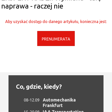
naprawa - raczej nie
Aby uzyskać dostęp do danego artykułu, konieczna jest:
PRENUMERATA
Co, gdzie, kiedy?
Automechanika
08-12.09
Frankfurt
IAA Transportation
15-20.08