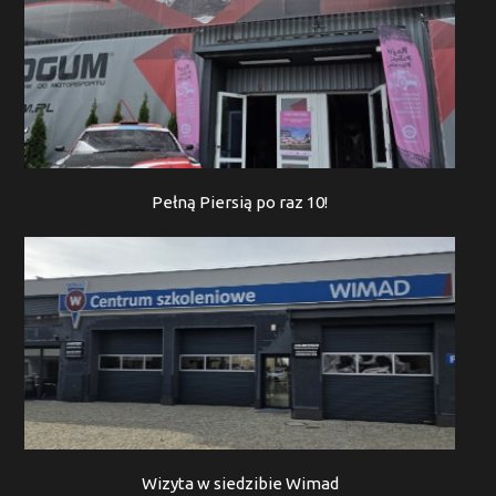
Pełną Piersią po raz 10!
Wizyta w siedzibie Wimad