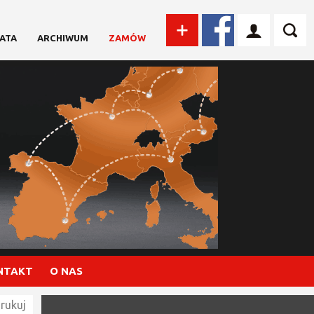
ATA
ARCHIWUM
ZAMÓW
NTAKT
O NAS
rukuj