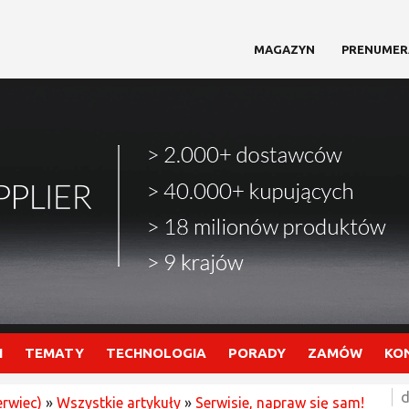
MAGAZYN
PRENUMER
I
TEMATY
TECHNOLOGIA
PORADY
ZAMÓW
KO
d
erwiec)
»
Wszystkie artykuły
»
Serwisie, napraw się sam!