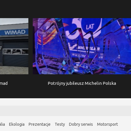
imad
Potrójny jubileusz Michelin Polska
lia
Ekologia
Prezentacje
Testy
Dobry serwis
Motorsport