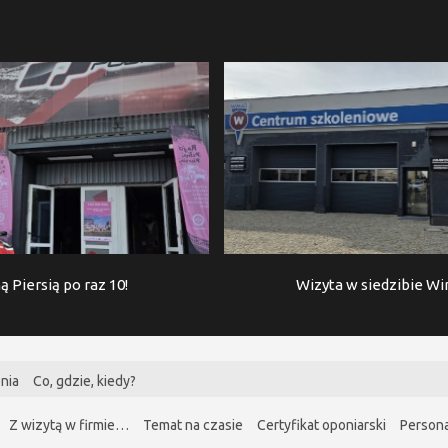
ą Piersią po raz 10!
Wizyta w siedzibie W
nia
Co, gdzie, kiedy?
Z wizytą w firmie…
Temat na czasie
Certyfikat oponiarski
Persona