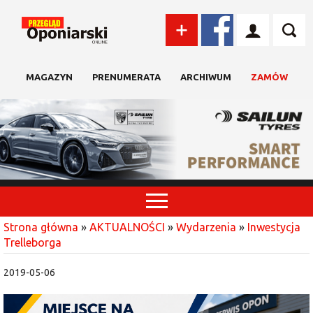
MAGAZYN
PRENUMERATA
ARCHIWUM
ZAMÓW
Strona główna
»
AKTUALNOŚCI
»
Wydarzenia
»
Inwestycja
Trelleborga
2019-05-06