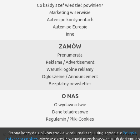
Co każdy szef wiedzieć powinien?
Marketing w serwisie
Autem po kontynentach
Autem po Europie
Inne
ZAMÓW
Prenumerata
Reklama / Advertisement
Warunki ogólne reklamy
Ogłoszenie / Announcement
Bezpłatny newsletter
O NAS
O wydawnictwie
Dane teladresowe
Regulamin / Pliki Cookies
Strona korzysta z plików cookie w celu realizacji usług zgodnie z
Polityką
© Copyright 2026 Przegląd
Projektowanie stron Toruń
dotyczącą cookies
. Możesz określić warunki przechowywania lub dostępu do