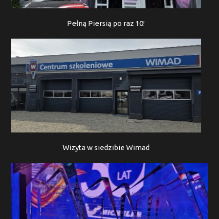
Pełną Piersią po raz 10!
Wizyta w siedzibie Wimad