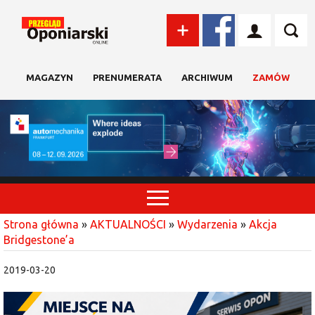
MAGAZYN
PRENUMERATA
ARCHIWUM
ZAMÓW
Strona główna
»
AKTUALNOŚCI
»
Wydarzenia
»
Akcja
Bridgestone’a
2019-03-20