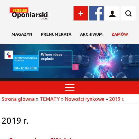
MAGAZYN
PRENUMERATA
ARCHIWUM
ZAMÓW
Strona główna
»
TEMATY
»
Nowości rynkowe
»
2019 r.
2019 r.