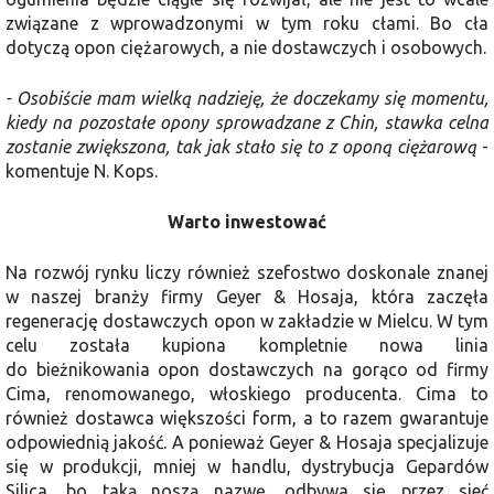
związane z wprowadzonymi w tym roku cłami. Bo cła
dotyczą opon ciężarowych, a nie dostawczych i osobowych.
- Osobiście mam wielką nadzieję, że doczekamy się momentu,
kiedy na pozostałe opony sprowadzane z Chin, stawka celna
zostanie zwiększona, tak jak stało się to z oponą ciężarową
-
komentuje N. Kops.
Warto inwestować
Na rozwój rynku liczy również szefostwo doskonale znanej
w naszej branży firmy Geyer & Hosaja, która zaczęła
regenerację dostawczych opon w zakładzie w Mielcu. W tym
celu została kupiona kompletnie nowa linia
do bieżnikowania opon dostawczych na gorąco od firmy
Cima, renomowanego, włoskiego producenta. Cima to
również dostawca większości form, a to razem gwarantuje
odpowiednią jakość. A ponieważ Geyer & Hosaja specjalizuje
się w produkcji, mniej w handlu, dystrybucja Gepardów
Silica, bo taką noszą nazwę, odbywa się przez sieć