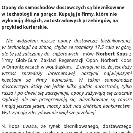
Opony do samochodów dostawczych są bieżnikowane
w technologii na gorąco. Kupują je firmy, które nie
wykonują długich, autostradowych przebiegów, na
przykład kurierskie.
- Nie widziałem jeszcze opony dostawczej bieżnikowanej
w technologii na zimno, chyba że rozmiary 17,5 cala w górę,
ale te już zaliczamy do ciężarowych
- mówi
Norbert Kops
z
firmy Glob-Gum Zakład Regeneracji Opon Norbert Kops
w Ornontowicach w woj. śląskim.
- Z uwagi na to, że jest duży
wzrost sprzedaży internetowej, naszymi największymi
klientami są firmy kurierskie. W takim samochodzie
dostawczym, który nie jedzie kilka godzin autostradą, tylko
rusza i po chwili się zatrzymuje, opony zużywają się znacznie
szybciej, ale nie przegrzewają się. Bieżnikowane są tańsze
i mają jeszcze jeden, mocny atut nad chińskim konkurentem.
Wytrzymują zdecydowanie większe przebiegi.
N. Kops uważa, że rynek bieżnikowanego, dostawczego
ogumienia będzie ciągle się rozwijał, ale nie jest to wcale