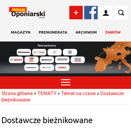
MAGAZYN
PRENUMERATA
ARCHIWUM
ZAMÓW
Strona główna
»
TEMATY
»
Temat na czasie
»
Dostawcze
bieżnikowane
Dostawcze bieżnikowane