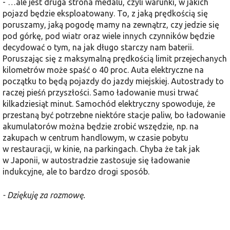
- …ale jest druga strona medalu, czyli warunki, w jakich
pojazd będzie eksploatowany. To, z jaką prędkością się
poruszamy, jaką pogodę mamy na zewnątrz, czy jedzie się
pod górkę, pod wiatr oraz wiele innych czynników będzie
decydować o tym, na jak długo starczy nam baterii.
Poruszając się z maksymalną prędkością limit przejechanych
kilometrów może spaść o 40 proc. Auta elektryczne na
początku to będą pojazdy do jazdy miejskiej. Autostrady to
raczej pieśń przyszłości. Samo ładowanie musi trwać
kilkadziesiąt minut. Samochód elektryczny spowoduje, że
przestaną być potrzebne niektóre stacje paliw, bo ładowanie
akumulatorów można będzie zrobić wszędzie, np. na
zakupach w centrum handlowym, w czasie pobytu
w restauracji, w kinie, na parkingach. Chyba że tak jak
w Japonii, w autostradzie zastosuje się ładowanie
indukcyjne, ale to bardzo drogi sposób.
- Dziękuję za rozmowę.