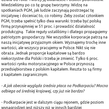
Wiedzieliśmy po co tę grupę tworzymy. Widzę na
spotkaniach PGM, jak ludzie zaczynają postrzegać tę
inicjatywę i doceniać to, co robimy. Żeby zostać członkiem
PGM, trzeba spełnić tylko dwa warunki: trzeba być polską
firmą przynajmniej w 51 proc. i prowadzić działalność
produkcyjną. Takie reguły ustaliliśmy i dlatego propagujemy
patriotyzm gospodarczy. Nie wszystkie korporacje patrzą na
naszą inicjatywę przyjaznym okiem. Wyznajemy trochę inne
wartości, ale wszyscy pracujemy w Polsce. Nikt się nie
obraża. Jednak proporcje kapitałowe są bardzo
niekorzystne dla Polski i trzeba je zmienić. Tylko 6 proc.
wartości rynku motoryzacyjnego w Polsce przynoszą
przedsiębiorstwa z polskim kapitałem. Reszta to są firmy
z kapitałem zagranicznym.
- A jak obecnie wygląda średnia płaca na Podkarpaciu? Mocno
odbiega od średniej krajowej, czy już nie bardzo?
- Podkarpacie jest w dalszym ciągu rejonem, gdzie poziom
wynagrodzeń jest niższy niż w innych bardziej