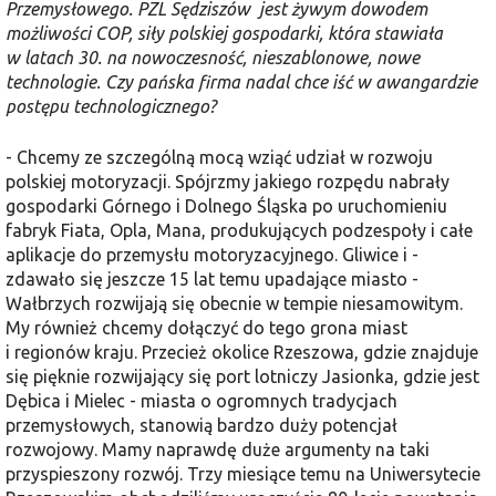
Przemysłowego. PZL Sędziszów jest żywym dowodem
możliwości COP, siły polskiej gospodarki, która stawiała
w latach 30. na nowoczesność, nieszablonowe, nowe
technologie. Czy pańska firma nadal chce iść w awangardzie
postępu technologicznego?
- Chcemy ze szczególną mocą wziąć udział w rozwoju
polskiej motoryzacji. Spójrzmy jakiego rozpędu nabrały
gospodarki Górnego i Dolnego Śląska po uruchomieniu
fabryk Fiata, Opla, Mana, produkujących podzespoły i całe
aplikacje do przemysłu motoryzacyjnego. Gliwice i -
zdawało się jeszcze 15 lat temu upadające miasto -
Wałbrzych rozwijają się obecnie w tempie niesamowitym.
My również chcemy dołączyć do tego grona miast
i regionów kraju. Przecież okolice Rzeszowa, gdzie znajduje
się pięknie rozwijający się port lotniczy Jasionka, gdzie jest
Dębica i Mielec - miasta o ogromnych tradycjach
przemysłowych, stanowią bardzo duży potencjał
rozwojowy. Mamy naprawdę duże argumenty na taki
przyspieszony rozwój. Trzy miesiące temu na Uniwersytecie