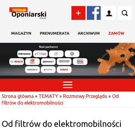
MAGAZYN
PRENUMERATA
ARCHIWUM
ZAMÓW
Strona główna
»
TEMATY
»
Rozmowy Przeglądu
»
Od
filtrów do elektromobilności
Od filtrów do elektromobilności