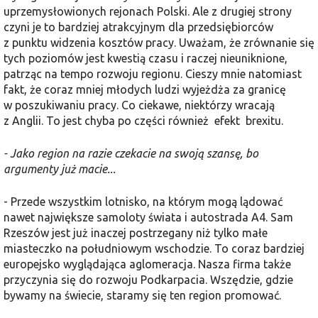
uprzemysłowionych rejonach Polski. Ale z drugiej strony
czyni je to bardziej atrakcyjnym dla przedsiębiorców
z punktu widzenia kosztów pracy. Uważam, że zrównanie się
tych poziomów jest kwestią czasu i raczej nieuniknione,
patrząc na tempo rozwoju regionu. Cieszy mnie natomiast
fakt, że coraz mniej młodych ludzi wyjeżdża za granicę
w poszukiwaniu pracy. Co ciekawe, niektórzy wracają
z Anglii. To jest chyba po części również efekt brexitu.
- Jako region na razie czekacie na swoją szansę, bo
argumenty już macie...
- Przede wszystkim lotnisko, na którym mogą lądować
nawet największe samoloty świata i autostrada A4. Sam
Rzeszów jest już inaczej postrzegany niż tylko małe
miasteczko na południowym wschodzie. To coraz bardziej
europejsko wyglądająca aglomeracja. Nasza firma także
przyczynia się do rozwoju Podkarpacia. Wszędzie, gdzie
bywamy na świecie, staramy się ten region promować.