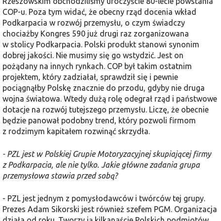
Rzeszowskim obchodziliśmy uroczyście 80-lecie powstania
COP-u. Poza tym widać, że obecny rząd docenia wkład
Podkarpacia w rozwój przemysłu, o czym świadczy
chociażby Kongres 590 już drugi raz zorganizowana
w stolicy Podkarpacia. Polski produkt stanowi synonim
dobrej jakości. Nie musimy się go wstydzić. Jest on
pożądany na innych rynkach. COP był takim ostatnim
projektem, który zadziałał, sprawdził się i pewnie
pociągnąłby Polskę znacznie do przodu, gdyby nie druga
wojna światowa. Wtedy dużą rolę odegrał rząd i państwowe
dotacje na rozwój tutejszego przemysłu. Liczę, że obecnie
będzie panował podobny trend, który pozwoli firmom
z rodzimym kapitałem rozwinąć skrzydła.
- PZL jest w Polskiej Grupie Motoryzacyjnej skupiającej firmy
z Podkarpacia, ale nie tylko. Jakie główne zadania grupa
przemysłowa stawia przed sobą?
- PZL jest jednym z pomysłodawców i twórców tej grupy.
Prezes Adam Sikorski jest również szefem PGM. Organizacja
działa od roku. Tworzy ją kilkanaście Polskich podmiotów.