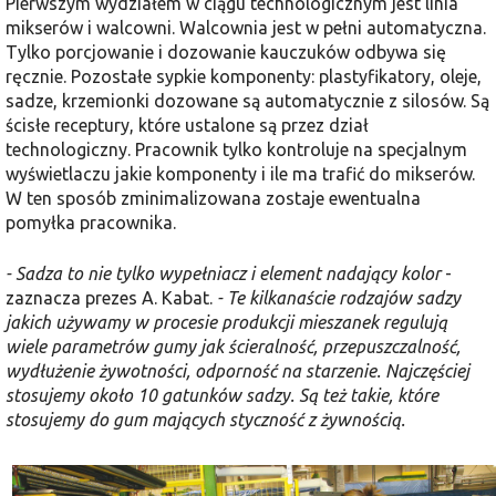
Pierwszym wydziałem w ciągu techno­logicznym jest linia
mikserów i walcowni. Walcownia jest w pełni automatyczna.
Tylko porcjowanie i dozowanie kauczu­ków odbywa się
ręcznie. Pozostałe sypkie komponenty: plastyfikatory, oleje,
sadze, krzemionki dozowane są automatycznie z silosów. Są
ścisłe receptury, które ustalone są przez dział
technologiczny. Pracownik tylko kontro­luje na specjalnym
wyświetlaczu jakie komponenty i ile ma trafić do mikserów.
W ten sposób zminimalizowana zostaje ewentualna
pomyłka pracownika.
- Sadza to nie tylko wypełniacz i ele­ment nadający kolor
-
zaznacza prezes A. Kabat.
- Te kilkanaście rodzajów sa­dzy
jakich używamy w procesie produkcji mieszanek regulują
wiele parametrów gumy jak ścieralność, przepuszczal­ność,
wydłużenie żywotności, odporność na starzenie. Najczęściej
stosujemy oko­ło 10 gatunków sadzy. Są też takie, które
stosujemy do gum mających styczność z żywnością.