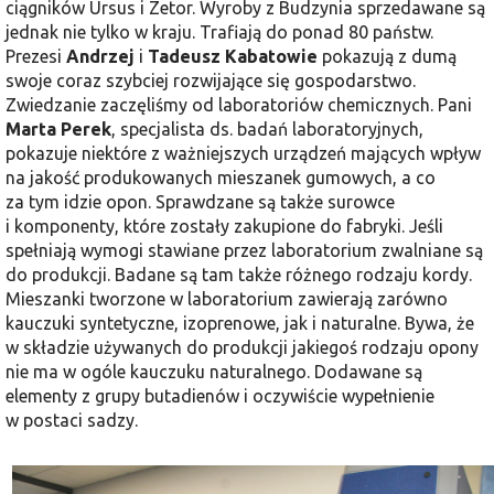
ciągników Ursus i Zetor. Wyroby z Budzynia sprzedawane są
jednak nie tylko w kraju. Trafiają do ponad 80 państw.
Prezesi
Andrzej
i
Tadeusz Kaba­towie
pokazują z dumą
swoje coraz szybciej rozwijające się gospodarstwo.
Zwiedzanie zaczęliśmy od laboratoriów chemicznych. Pani
Marta Perek
, specja­lista ds. badań laboratoryjnych,
pokazuje niektóre z ważniejszych urządzeń mają­cych wpływ
na jakość produkowanych mieszanek gumowych, a co
za tym idzie opon. Sprawdzane są także surowce
i komponenty, które zostały zakupione do fabryki. Jeśli
spełniają wymogi stawiane przez laboratorium zwalniane są
do produkcji. Badane są tam także różnego rodzaju kordy.
Mieszanki tworzone w laboratorium zawierają zarówno
kauczuki syntetyczne, izoprenowe, jak i naturalne. Bywa, że
w składzie używanych do pro­dukcji jakiegoś rodzaju opony
nie ma w ogóle kauczuku naturalnego. Dodawane są
elementy z grupy butadienów i oczywi­ście wypełnienie
w postaci sadzy.