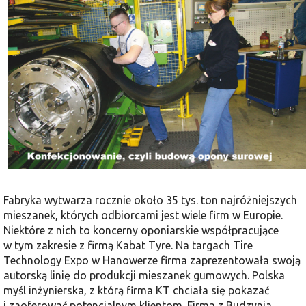
Fabryka wytwarza rocznie około 35 tys. ton najróżniejszych
mieszanek, których odbiorcami jest wiele firm w Europie.
Niektóre z nich to koncerny oponiarskie współpracujące
w tym za­kresie z firmą Kabat Tyre. Na targach Tire
Technology Expo w Hanowerze firma zaprezentowała swoją
autorską linię do produkcji mieszanek gumowych. Polska
myśl inżynierska, z którą firma KT chciała się pokazać
i zaoferować po­tencjalnym klientom. Firma z Budzynia