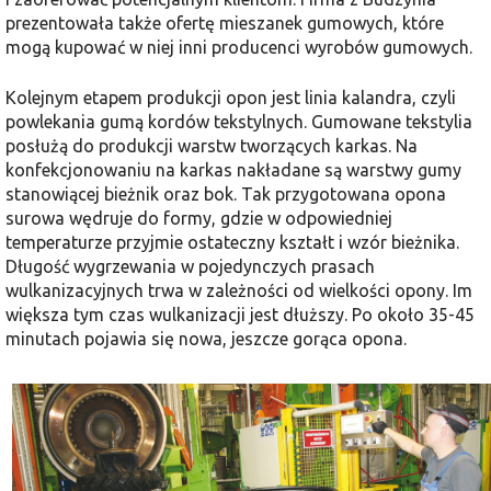
prezentowała także ofertę mieszanek gumowych, które
mogą kupować w niej inni producenci wyrobów gumowych.
Kolejnym etapem produkcji opon jest linia kalandra, czyli
powlekania gumą kordów tekstylnych. Gumowane tekstylia
posłużą do produkcji warstw tworzących karkas. Na
konfekcjonowaniu na karkas nakładane są warstwy gumy
stanowią­cej bieżnik oraz bok. Tak przygotowana opona
surowa wędruje do formy, gdzie w odpowiedniej
temperaturze przyjmie ostateczny kształt i wzór bieżnika.
Długość wygrzewania w pojedynczych prasach
wulkanizacyjnych trwa w za­leżności od wielkości opony. Im
większa tym czas wulkanizacji jest dłuższy. Po około 35-45
minutach pojawia się nowa, jeszcze gorąca opona.