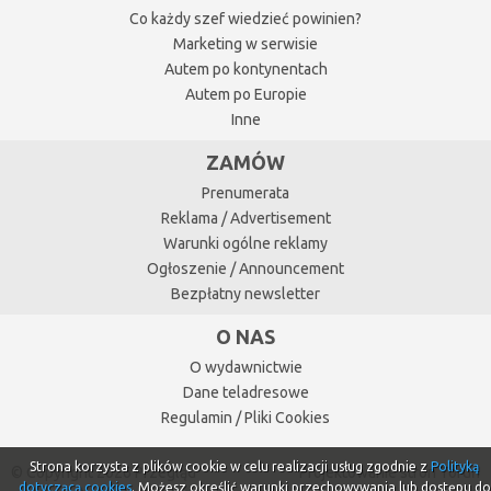
Co każdy szef wiedzieć powinien?
Marketing w serwisie
Autem po kontynentach
Autem po Europie
Inne
ZAMÓW
Prenumerata
Reklama / Advertisement
Warunki ogólne reklamy
Ogłoszenie / Announcement
Bezpłatny newsletter
O NAS
O wydawnictwie
Dane teladresowe
Regulamin / Pliki Cookies
Strona korzysta z plików cookie w celu realizacji usług zgodnie z
Polityką
© Copyright 2026 Przegląd
Projektowanie stron Toruń
dotyczącą cookies
. Możesz określić warunki przechowywania lub dostępu do