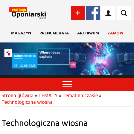
MAGAZYN
PRENUMERATA
ARCHIWUM
ZAMÓW
Strona główna
»
TEMATY
»
Temat na czasie
»
Technologiczna wiosna
Technologiczna wiosna