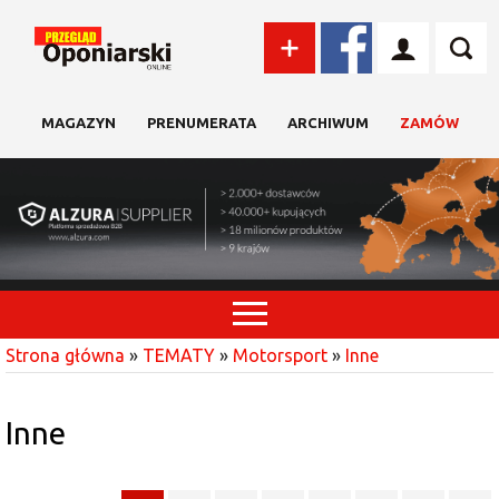
MAGAZYN
PRENUMERATA
ARCHIWUM
ZAMÓW
Strona główna
»
TEMATY
»
Motorsport
»
Inne
Inne