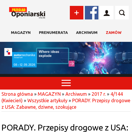
MAGAZYN
PRENUMERATA
ARCHIWUM
ZAMÓW
Strona główna
»
MAGAZYN
»
Archiwum
»
2017 r.
»
4/144
(Kwiecień)
»
Wszystkie artykuły
»
PORADY. Przepisy drogowe
z USA: Zabawne, dziwne, szokujące
PORADY. Przepisy drogowe z USA: