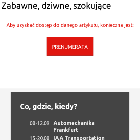
Zabawne, dziwne, szokujące
Aby uzyskać dostęp do danego artykułu, konieczna jest:
PRENUMERATA
Co, gdzie, kiedy?
Automechanika
08-12.09
Frankfurt
IAA Transportation
15-20.08