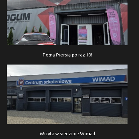
Pełną Piersią po raz 10!
Wizyta w siedzibie Wimad