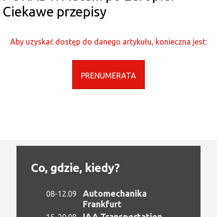
Ciekawe przepisy
Aby uzyskać dostęp do danego artykułu, konieczna jest:
PRENUMERATA
Co, gdzie, kiedy?
Automechanika
08-12.09
Frankfurt
IAA Transportation
15-20.08