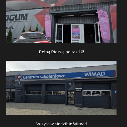
Pełną Piersią po raz 10!
Wizyta w siedzibie Wimad