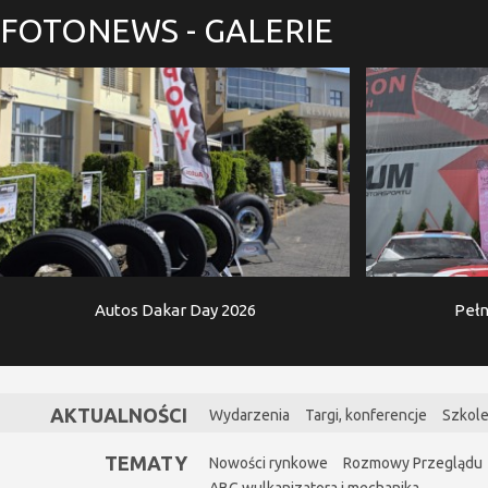
FOTONEWS
- GALERIE
Autos Dakar Day 2026
Pełn
AKTUALNOŚCI
Wydarzenia
Targi, konferencje
Szkole
TEMATY
Nowości rynkowe
Rozmowy Przeglądu