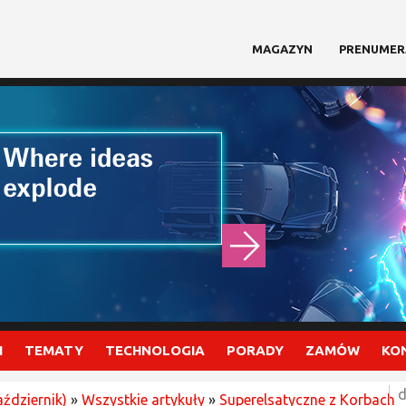
MAGAZYN
PRENUMER
I
TEMATY
TECHNOLOGIA
PORADY
ZAMÓW
KO
d
aździernik)
»
Wszystkie artykuły
»
Superelsatyczne z Korbach