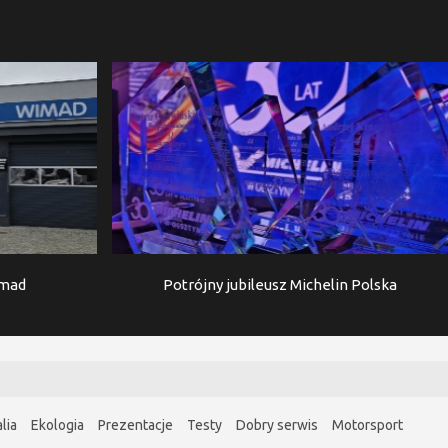
imad
Potrójny jubileusz Michelin Polska
lia
Ekologia
Prezentacje
Testy
Dobry serwis
Motorsport