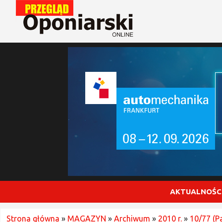
AKTUALNOŚC
Strona główna
»
MAGAZYN
»
Archiwum
»
2010 r.
»
10/77 (P