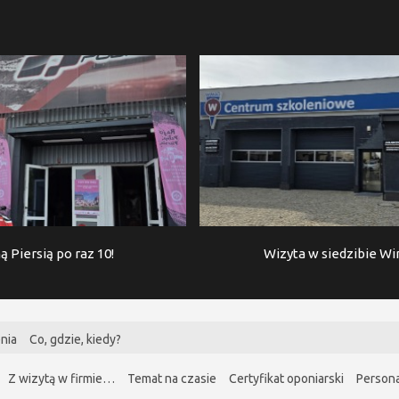
ą Piersią po raz 10!
Wizyta w siedzibie W
nia
Co, gdzie, kiedy?
Z wizytą w firmie…
Temat na czasie
Certyfikat oponiarski
Persona