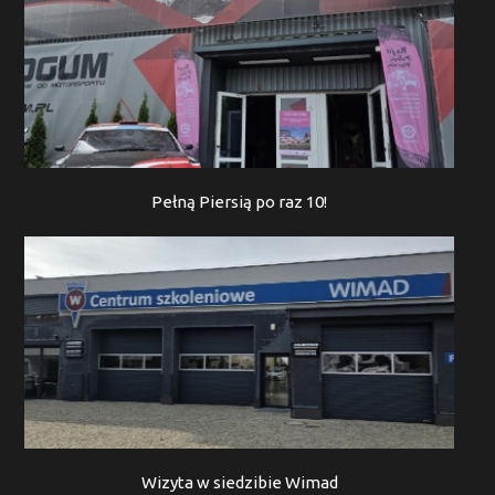
Pełną Piersią po raz 10!
Wizyta w siedzibie Wimad