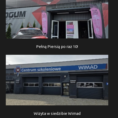
Pełną Piersią po raz 10!
Wizyta w siedzibie Wimad