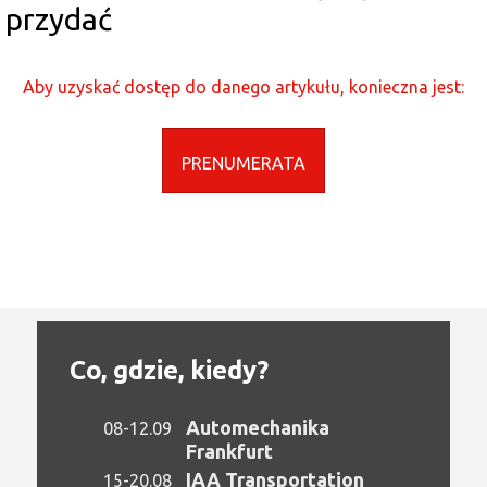
przydać
Aby uzyskać dostęp do danego artykułu, konieczna jest:
PRENUMERATA
Co, gdzie, kiedy?
Automechanika
08-12.09
Frankfurt
IAA Transportation
15-20.08