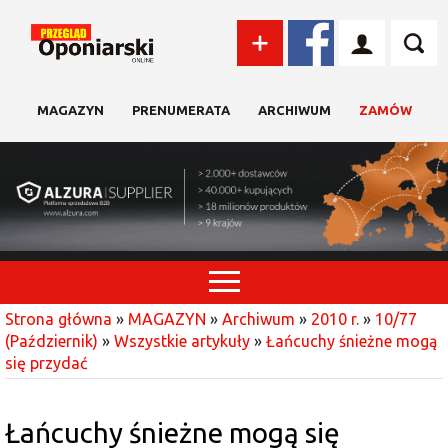
MAGAZYN
PRENUMERATA
ARCHIWUM
ZAMÓW
Strona główna
»
MAGAZYN
»
Archiwum
»
2010 r.
»
10/77
(Październik)
»
Wszystkie artykuły
»
Łańcuchy śnieżne mogą
się przydać
Łańcuchy śnieżne mogą się