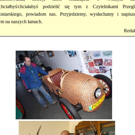
chciałbyś/chciałabyś podzielić się tym z Czytelnikami Przegl
oniarskiego, powiadom nas. Przyjedziemy, wysłuchamy i napisz
ym na naszych łamach.
Redak