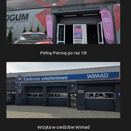
Pełną Piersią po raz 10!
Wizyta w siedzibie Wimad