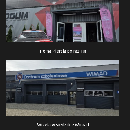
Pełną Piersią po raz 10!
Wizyta w siedzibie Wimad