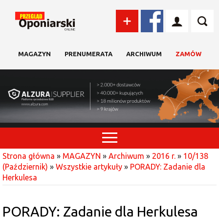
MAGAZYN
PRENUMERATA
ARCHIWUM
ZAMÓW
Strona główna
»
MAGAZYN
»
Archiwum
»
2016 r.
»
10/138
(Październik)
»
Wszystkie artykuły
»
PORADY: Zadanie dla
Herkulesa
PORADY: Zadanie dla Herkulesa