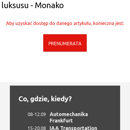
luksusu - Monako
Aby uzyskać dostęp do danego artykułu, konieczna jest:
PRENUMERATA
Co, gdzie, kiedy?
Automechanika
08-12.09
Frankfurt
IAA Transportation
15-20.08