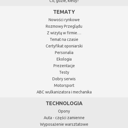
Co, gdzie, kiedy?
TEMATY
Nowości rynkowe
Rozmowy Przeglądu
Z wizytą w firmie…
Temat na czasie
Certyfikat oponiarski
Personalia
Ekologia
Prezentacje
Testy
Dobry serwis
Motorsport
ABC wulkanizatora i mechanika
TECHNOLOGIA
Opony
Auta - części zamienne
Wyposażenie warsztatowe