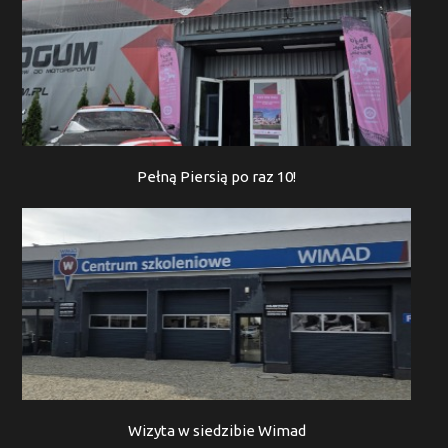
Pełną Piersią po raz 10!
Wizyta w siedzibie Wimad