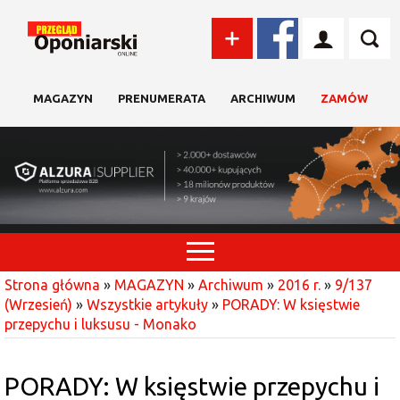
MAGAZYN
PRENUMERATA
ARCHIWUM
ZAMÓW
Strona główna
»
MAGAZYN
»
Archiwum
»
2016 r.
»
9/137
(Wrzesień)
»
Wszystkie artykuły
»
PORADY: W księstwie
przepychu i luksusu - Monako
PORADY: W księstwie przepychu i