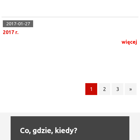
2017-01-27
2017 r.
więcej
1
2
3
»
Co, gdzie, kiedy?