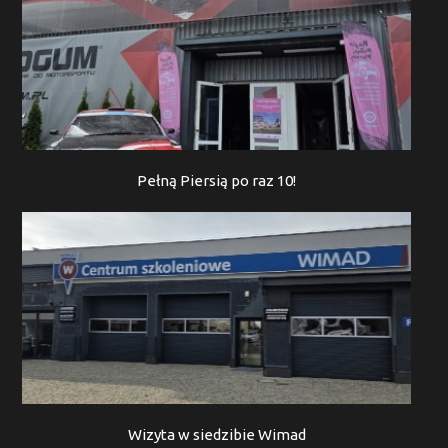
Pełną Piersią po raz 10!
Wizyta w siedzibie Wimad