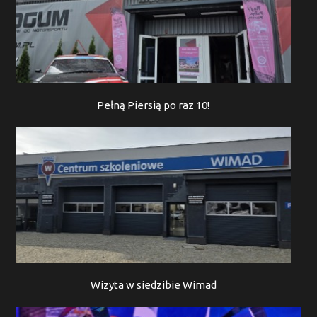
Pełną Piersią po raz 10!
Wizyta w siedzibie Wimad