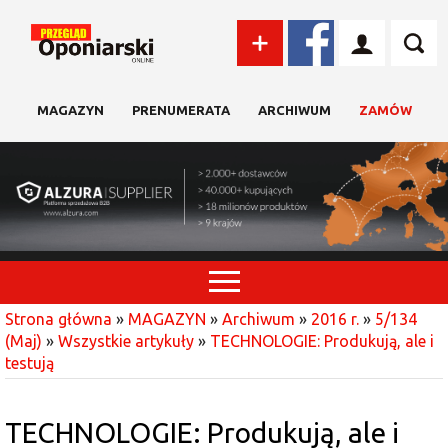
MAGAZYN
PRENUMERATA
ARCHIWUM
ZAMÓW
Strona główna
»
MAGAZYN
»
Archiwum
»
2016 r.
»
5/134
(Maj)
»
Wszystkie artykuły
»
TECHNOLOGIE: Produkują, ale i
testują
TECHNOLOGIE: Produkują, ale i