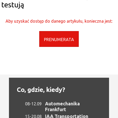
testują
Aby uzyskać dostęp do danego artykułu, konieczna jest:
PRENUMERATA
Co, gdzie, kiedy?
Automechanika
08-12.09
Frankfurt
IAA Transportation
15-20.08