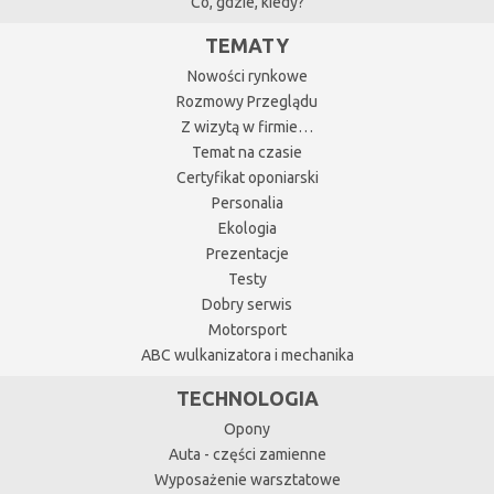
Co, gdzie, kiedy?
TEMATY
Nowości rynkowe
Rozmowy Przeglądu
Z wizytą w firmie…
Temat na czasie
Certyfikat oponiarski
Personalia
Ekologia
Prezentacje
Testy
Dobry serwis
Motorsport
ABC wulkanizatora i mechanika
TECHNOLOGIA
Opony
Auta - części zamienne
Wyposażenie warsztatowe