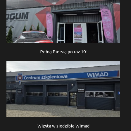
Pełną Piersią po raz 10!
Wizyta w siedzibie Wimad