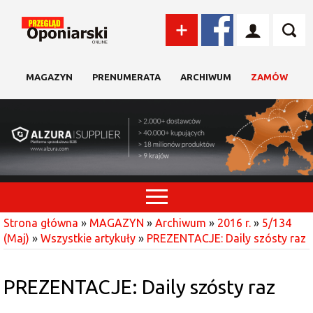
MAGAZYN
PRENUMERATA
ARCHIWUM
ZAMÓW
Strona główna
»
MAGAZYN
»
Archiwum
»
2016 r.
»
5/134
(Maj)
»
Wszystkie artykuły
»
PREZENTACJE: Daily szósty raz
PREZENTACJE: Daily szósty raz