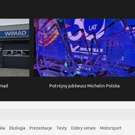
imad
Potrójny jubileusz Michelin Polska
lia
Ekologia
Prezentacje
Testy
Dobry serwis
Motorsport