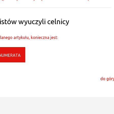
tów wyuczyli celnicy
anego artykułu, konieczna jest:
NUMERATA
do góry