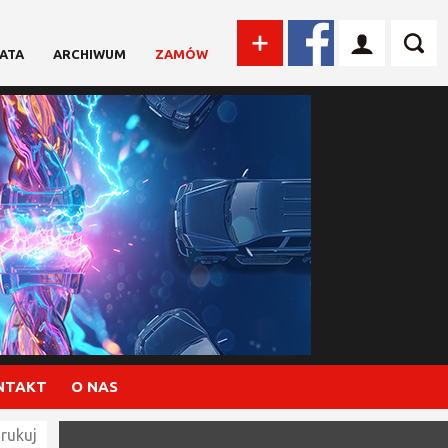
ATA
ARCHIWUM
ZAMÓW
NTAKT
O NAS
rukuj