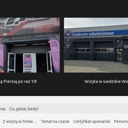
ą Piersią po raz 10!
Wizyta w siedzibie W
nia
Co, gdzie, kiedy?
Z wizytą w firmie…
Temat na czasie
Certyfikat oponiarski
Persona