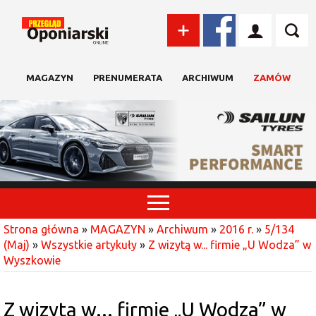
MAGAZYN
PRENUMERATA
ARCHIWUM
ZAMÓW
Strona główna
»
MAGAZYN
»
Archiwum
»
2016 r.
»
5/134
(Maj)
»
Wszystkie artykuły
»
Z wizytą w... firmie „U Wodza” w
Wyszkowie
Z wizytą w... firmie „U Wodza” w