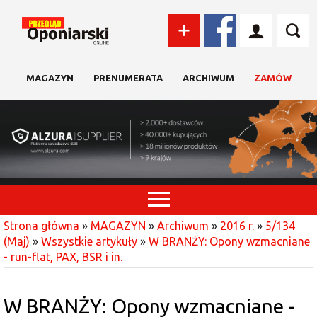
MAGAZYN
PRENUMERATA
ARCHIWUM
ZAMÓW
Strona główna
»
MAGAZYN
»
Archiwum
»
2016 r.
»
5/134
(Maj)
»
Wszystkie artykuły
»
W BRANŻY: Opony wzmacniane
- run-flat, PAX, BSR i in.
W BRANŻY: Opony wzmacniane -