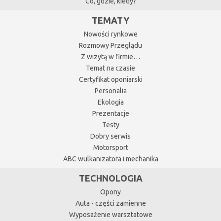
Co, gdzie, kiedy?
TEMATY
Nowości rynkowe
Rozmowy Przeglądu
Z wizytą w firmie…
Temat na czasie
Certyfikat oponiarski
Personalia
Ekologia
Prezentacje
Testy
Dobry serwis
Motorsport
ABC wulkanizatora i mechanika
TECHNOLOGIA
Opony
Auta - części zamienne
Wyposażenie warsztatowe