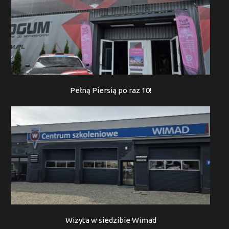
Pełną Piersią po raz 10!
Wizyta w siedzibie Wimad