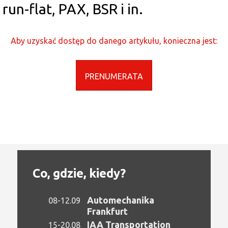
run-flat, PAX, BSR i in.
Aby uzyskać dostęp do danego artykułu, konieczna jest:
PRENUMERATA
Co, gdzie, kiedy?
Automechanika
08-12.09
Frankfurt
IAA Transportation
15-20.08