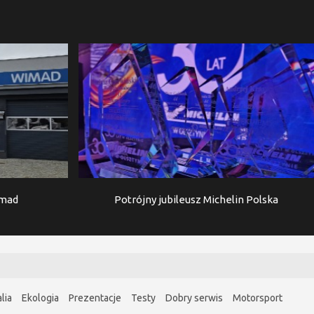
imad
Potrójny jubileusz Michelin Polska
lia
Ekologia
Prezentacje
Testy
Dobry serwis
Motorsport