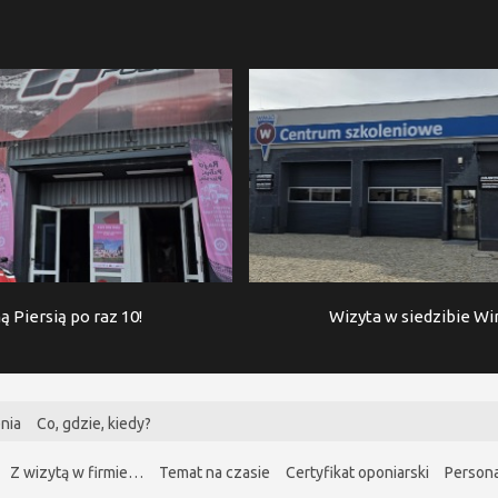
ą Piersią po raz 10!
Wizyta w siedzibie W
nia
Co, gdzie, kiedy?
Z wizytą w firmie…
Temat na czasie
Certyfikat oponiarski
Persona