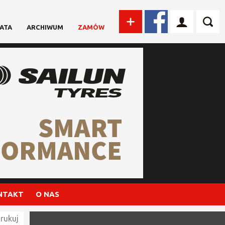
ATA
ARCHIWUM
ZAMÓW
NTAKT
O NAS
rukuj