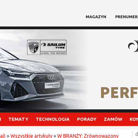
MAGAZYN
PRENUMER
I
TEMATY
TECHNOLOGIA
PORADY
ZAMÓW
KO
d
aj)
»
Wszystkie artykuły
»
W BRANŻY: Zrównoważony