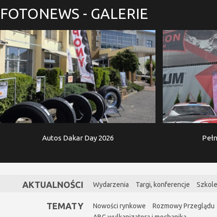
FOTONEWS
- GALERIE
Autos Dakar Day 2026
Pełn
AKTUALNOŚCI
Wydarzenia
Targi, konferencje
Szkole
TEMATY
Nowości rynkowe
Rozmowy Przeglądu