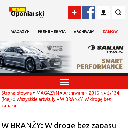
MAGAZYN
PRENUMERATA
ARCHIWUM
ZAMÓW
Strona główna
»
MAGAZYN
»
Archiwum
»
2016 r.
»
5/134
(Maj)
»
Wszystkie artykuły
»
W BRANŻY: W drogę bez
zapasu
W BRANŻY: W drogę bez zapasu