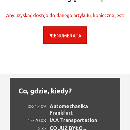
Aby uzyskać dostęp do danego artykułu, konieczna jest:
PRENUMERATA
Co, gdzie, kiedy?
Automechanika
08-12.09
Frankfurt
IAA Transportation
15-20.08
CO JUŻ BYŁO...
>>>