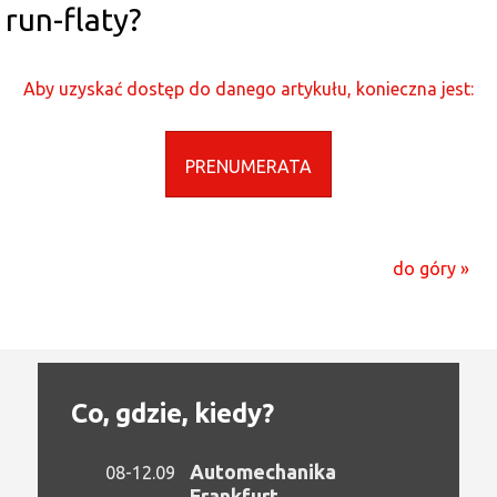
run-flaty?
Aby uzyskać dostęp do danego artykułu, konieczna jest:
PRENUMERATA
do góry »
Co, gdzie, kiedy?
Automechanika
08-12.09
Frankfurt