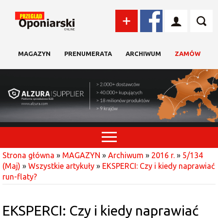
MAGAZYN
PRENUMERATA
ARCHIWUM
ZAMÓW
Strona główna
»
MAGAZYN
»
Archiwum
»
2016 r.
»
5/134
(Maj)
»
Wszystkie artykuły
»
EKSPERCI: Czy i kiedy naprawiać
run-flaty?
EKSPERCI: Czy i kiedy naprawiać