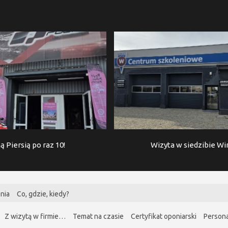
ą Piersią po raz 10!
Wizyta w siedzibie W
nia
Co, gdzie, kiedy?
Z wizytą w firmie…
Temat na czasie
Certyfikat oponiarski
Persona