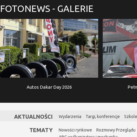
FOTONEWS
- GALERIE
Autos Dakar Day 2026
Pełn
AKTUALNOŚCI
Wydarzenia
Targi, konferencje
Szkole
TEMATY
Nowości rynkowe
Rozmowy Przeglądu