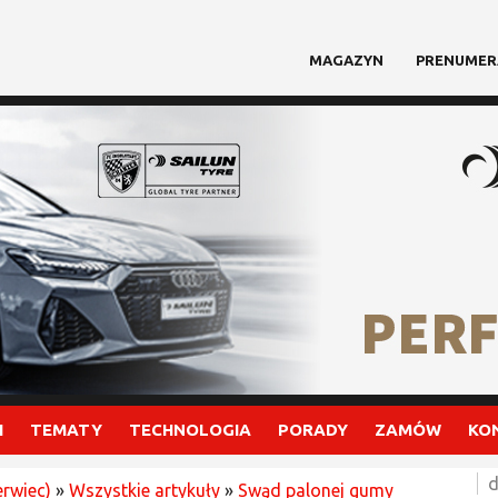
MAGAZYN
PRENUMER
I
TEMATY
TECHNOLOGIA
PORADY
ZAMÓW
KO
d
erwiec)
»
Wszystkie artykuły
»
Swąd palonej gumy