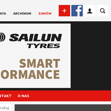
ATA
ARCHIWUM
ZAMÓW
NTAKT
O NAS
rukuj