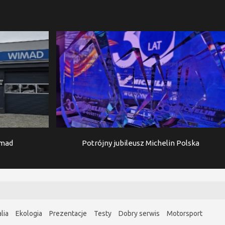
imad
Potrójny jubileusz Michelin Polska
lia
Ekologia
Prezentacje
Testy
Dobry serwis
Motorsport