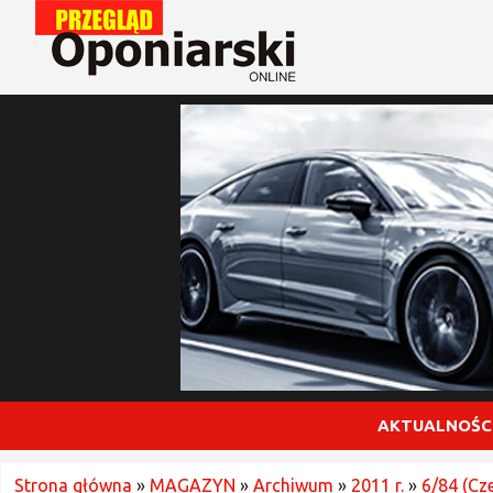
AKTUALNOŚC
Strona główna
»
MAGAZYN
»
Archiwum
»
2011 r.
»
6/84 (Cz